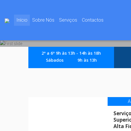
(current)
Início
Sobre Nós
Serviços
Contactos
Previous
2ª a 6ª 9h às 13h - 14h às 18h
Sábados
9h às 13h
A
Serviço
Superi
Alta F