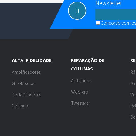
Newsletter
Concordo com o
ALTA FIDELIDADE
REPARAÇÃO DE
R
COLUNAS
Amplificadores
Rá
Altifalantes
Gira-Discos
Gi
Woofers
Deck-Cassettes
Vi
Tweeters
Colunas
Re
Co