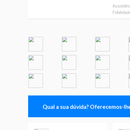
Assistênc
Fidelidade
Qual a sua dúvida? Oferecemos-lhe