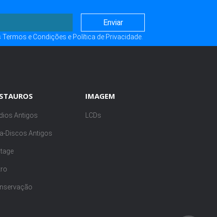
s
Termos e Condições
e
Política de Privacidade
.
ESTAUROS
IMAGEM
dios Antigos
LCDs
ra-Discos Antigos
ntage
tro
nservação