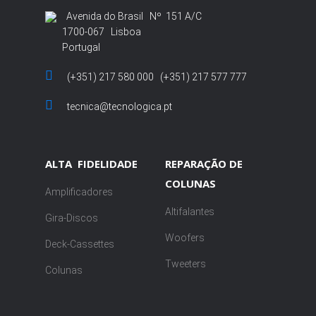
Avenida do Brasil Nº 151 A/C
1700-067 Lisboa
Portugal
(+351) 217 580 000 (+351) 217 577 777
tecnica@tecnologica.pt
ALTA FIDELIDADE
REPARAÇÃO DE
COLUNAS
Amplificadores
Altifalantes
Gira-Discos
Woofers
Deck-Cassettes
Tweeters
Colunas